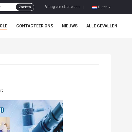
Vraag een offerte aan
Zoeken
|
Dutch
OLE
CONTACTEER ONS
NIEUWS
ALLE GEVALLEN
erd